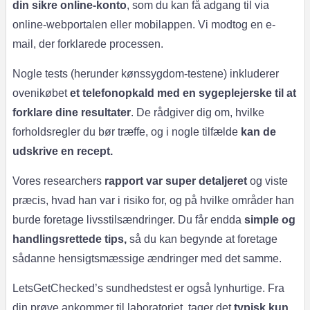
din sikre online-konto
, som du kan få adgang til via
online-webportalen eller mobilappen. Vi modtog en e-
mail, der forklarede processen.
Nogle tests (herunder kønssygdom-testene) inkluderer
ovenikøbet
et telefonopkald med en sygeplejerske til at
forklare dine resultater
. De rådgiver dig om, hvilke
forholdsregler du bør træffe, og i nogle tilfælde
kan de
udskrive en recept.
Vores researchers
rapport var super detaljeret
og viste
præcis, hvad han var i risiko for, og på hvilke områder han
burde foretage livsstilsændringer. Du får endda
simple og
handlingsrettede tips,
så du kan begynde at foretage
sådanne hensigtsmæssige ændringer med det samme.
LetsGetChecked’s sundhedstest er også lynhurtige. Fra
din prøve ankommer til laboratoriet, tager det
typisk kun