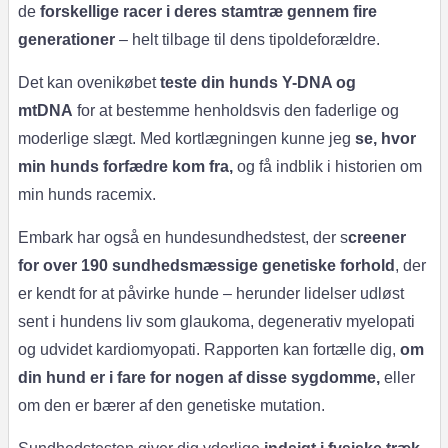
de
forskellige racer i deres stamtræ gennem fire
generationer
– helt tilbage til dens tipoldeforældre.
Det kan ovenikøbet
teste din hunds Y-DNA og
mtDNA
for at bestemme henholdsvis den faderlige og
moderlige slægt. Med kortlægningen kunne jeg
se, hvor
min hunds forfædre kom fra,
og få indblik i historien om
min hunds racemix.
Embark har også en hundesundhedstest, der s
creener
for over 190 sundhedsmæssige genetiske forhold
, der
er kendt for at påvirke hunde – herunder lidelser udløst
sent i hundens liv som glaukoma, degenerativ myelopati
og udvidet kardiomyopati. Rapporten kan fortælle dig,
om
din hund er i fare for nogen af ​​disse sygdomme,
eller
om den er bærer af den genetiske mutation.