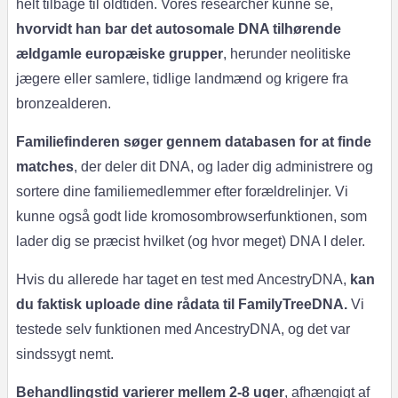
helt tilbage til oldtiden. Vores researcher kunne se,
hvorvidt han bar det autosomale DNA tilhørende
ældgamle europæiske grupper
, herunder neolitiske
jægere eller samlere, tidlige landmænd og krigere fra
bronzealderen.
Familiefinderen søger gennem databasen for at finde
matches
, der deler dit DNA, og lader dig administrere og
sortere dine familiemedlemmer efter forældrelinjer. Vi
kunne også godt lide kromosombrowserfunktionen, som
lader dig se præcist hvilket (og hvor meget) DNA I deler.
Hvis du allerede har taget en test med AncestryDNA,
kan
du faktisk uploade dine rådata til FamilyTreeDNA.
Vi
testede selv funktionen med AncestryDNA, og det var
sindssygt nemt.
Behandlingstid varierer mellem 2-8 uger
, afhængigt af