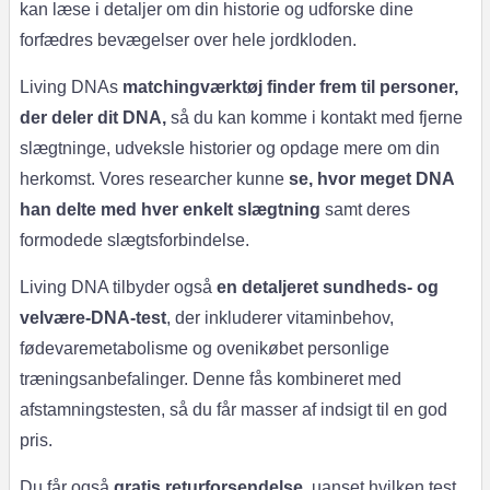
kan læse i detaljer om din historie og udforske dine
forfædres bevægelser over hele jordkloden.
Living DNAs
matchingværktøj finder frem til personer,
der deler dit DNA,
så du kan komme i kontakt med fjerne
slægtninge, udveksle historier og opdage mere om din
herkomst. Vores researcher kunne
se, hvor meget DNA
han delte med hver enkelt slægtning
samt deres
formodede slægtsforbindelse.
Living DNA tilbyder også
en detaljeret sundheds- og
velvære-DNA-test
, der inkluderer vitaminbehov,
fødevaremetabolisme og ovenikøbet personlige
træningsanbefalinger. Denne fås kombineret med
afstamningstesten, så du får masser af indsigt til en god
pris.
Du får også
gratis returforsendelse
, uanset hvilken test